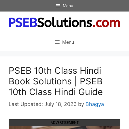
Skip
Menu
to
content
Menu
PSEB 10th Class Hindi
Book Solutions | PSEB
10th Class Hindi Guide
July 18, 2026
by
Bhagya
ADVERTISEMENT