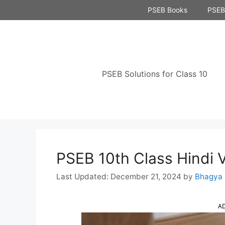
Skip
PSEB Books
PSEB 
to
content
PSEB Solutions for Class 10
PSEB 10th Class Hindi Vya
December 21, 2024
by
Bhagya
A