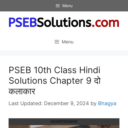
Skip
Menu
to
content
Menu
PSEB 10th Class Hindi
Solutions Chapter 9 दो
कलाकार
December 9, 2024
by
Bhagya
ADVERTISEMENT