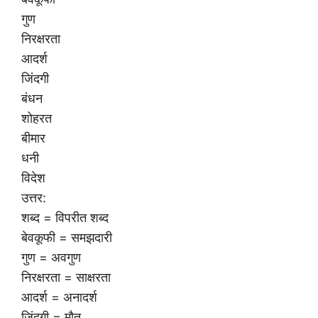
गुण
निरक्षरता
आदर्श
जिंदगी
बंधन
शोहरत
बीमार
धनी
विदेश
उत्तर:
शब्द = विपरीत शब्द
बेवकूफी = समझदारी
गुण = अवगुण
निरक्षरता = साक्षरता
आदर्श = अनादर्श
जिंदगी = मौत