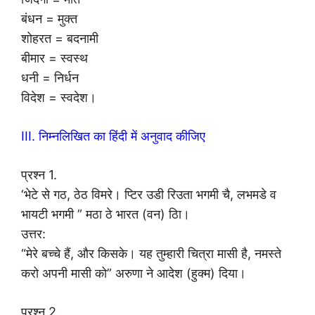
बंधन = मुक्त
शोहरत = बदनामी
बीमार = स्वस्थ
धनी = निर्धन
विदेश = स्वदेश।
III. निम्नलिखित का हिंदी में अनुवाद कीजिए
प्रश्न 1.
‘भेटे से गठ, ठेठ विमरे। प्टिर उडी रिउता भगमी चै, लभमडे व
भायटी भगमी ” मठा ठे भारत (वन) ठिा।
उत्तर:
“मेरे बच्चे हैं, और किसके। यह तुम्हारी चित्रा मासी है, नमस्ते
करो अपनी मासी को” अरुणा ने आदेश (हुक्म) दिया।
प्रश्न 2.