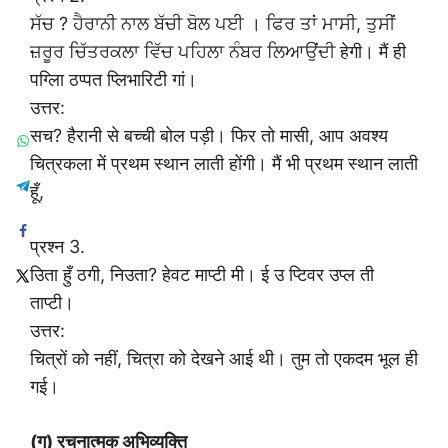
ਸੱਚ ? ਹੈਰਾਨੀ ਨਾਲ ਬੱਚੀ ਬੋਲ ਪਈ । ਫਿਰ ਤਾਂ ਮਾਸੀ, ਤੁਸੀਂ
ਜ਼ਰੂਰ ਚਿੱਤਰਕਲਾ ਵਿੱਚ ਪਹਿਲਾ ਨੰਬਰ ਲਿਆਉਂਦੀ हेगी। मैं ही
पग्लिा ठप्पत प्लिभारिटी गां।
उत्तर:
सच? हैरानी से बच्ची बोल पड़ी। फिर तो मासी, आप अवश्य
चित्रकला में प्रथम स्थान लाती होंगी। मैं भी प्रथम स्थान लाती
हूँ,
प्रश्न 3.
उिता हुँ ठगी, निउता? हेवट माप्टी मी। ई उ प्टिवर उप्ल ती
ताप्टी।
उत्तर:
चित्रों को नहीं, चित्रा को देखने आई थी। तुम तो एकदम भूल ही
गई।
(ग) रचनात्मक अभिव्यक्ति