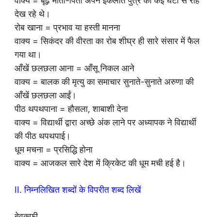
वाक्य = बूढ़े माता-पिता अपने इकलौते पुत्र की कई घंटों से राह
देख रहे थे।
रोब खाना = प्रभाव या हस्ती मानना
वाक्य = सिकंदर की वीरता का रोब शीघ्र ही सारे संसार में फैल
गया था।
आँखें छलछला आना = आँसू निकल आने
वाक्य = बालक की मृत्यु का समाचार सुनाते-सुनाते अरुणा की
आँखें छलछला आईं।
पीठ थपथपाना = हौसला, शाबाशी देना
वाक्य = विद्यार्थी द्वारा अच्छे अंक लाने पर अध्यापक ने विद्यार्थी
की पीठ थपथपाई।
धूम मचना = प्रसिद्धि होना
वाक्य = आजकल सारे देश में क्रिकेट की धूम मची हई है।
II. निम्नलिखित शब्दों के विपरीत शब्द लिखें
बेवकूफी