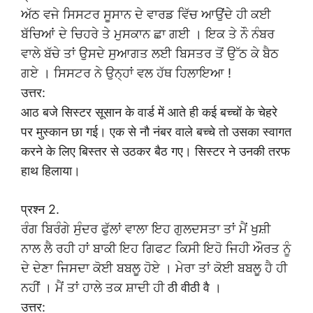
ਅੱਠ ਵਜੇ ਸਿਸਟਰ ਸੂਸਾਨ ਦੇ ਵਾਰਡ ਵਿੱਚ ਆਉਂਦੇ ਹੀ ਕਈ
ਬੱਚਿਆਂ ਦੇ ਚਿਹਰੇ ਤੇ ਮੁਸਕਾਨ ਛਾ ਗਈ । ਇਕ ਤੇ ਨੌ ਨੰਬਰ
ਵਾਲੇ ਬੱਚੇ ਤਾਂ ਉਸਦੇ ਸੁਆਗਤ ਲਈ ਬਿਸਤਰ ਤੋਂ ਉੱਠ ਕੇ ਬੈਠ
ਗਏ । ਸਿਸਟਰ ਨੇ ਉਨ੍ਹਾਂ ਵਲ ਹੱਥ ਹਿਲਾਇਆ !
उत्तर:
आठ बजे सिस्टर सूसान के वार्ड में आते ही कई बच्चों के चेहरे
पर मुस्कान छा गई। एक से नौ नंबर वाले बच्चे तो उसका स्वागत
करने के लिए बिस्तर से उठकर बैठ गए। सिस्टर ने उनकी तरफ
हाथ हिलाया।
प्रश्न 2.
ਰੰਗ ਬਿਰੰਗੇ ਸੁੰਦਰ ਫੁੱਲਾਂ ਵਾਲਾ ਇਹ ਗੁਲਦਸਤਾ ਤਾਂ ਮੈਂ ਖੁਸ਼ੀ
ਨਾਲ ਲੈ ਰਹੀ ਹਾਂ ਬਾਕੀ ਇਹ ਗਿਫਟ ਕਿਸੀ ਇਹੋ ਜਿਹੀ ਔਰਤ ਨੂੰ
ਦੇ ਦੇਣਾ ਜਿਸਦਾ ਕੋਈ ਬਬਲੂ ਹੋਏ । ਮੇਰਾ ਤਾਂ ਕੋਈ ਬਬਲੂ ਹੈ ਹੀ
ਨਹੀਂ । ਮੈਂ ਤਾਂ ਹਾਲੇ ਤਕ ਸ਼ਾਦੀ ਹੀ ठी वीठी वै ।
उत्तर: