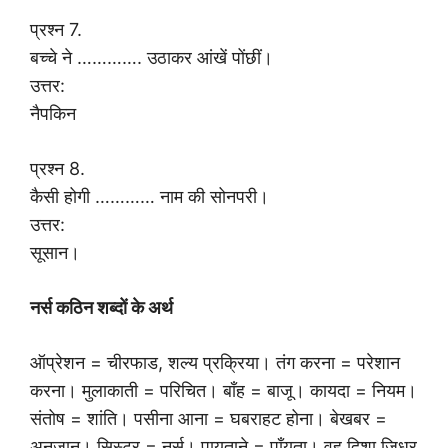
प्रश्न 7.
बच्चे ने …………. उठाकर आंखें पोंछीं।
उत्तर:
नैपकिन
प्रश्न 8.
कैसी होगी ………… नाम की सोनपरी।
उत्तर:
सूसान।
नर्स कठिन शब्दों के अर्थ
ऑप्रेशन = चीरफाड, शल्य प्रक्रिया। तंग करना = परेशान
करना। मुलाकाती = परिचित। बाँह = बाजू। कायदा = नियम।
संतोष = शांति। पसीना आना = घबराहट होना। बेखबर =
अनजान। सिस्टर = नर्स। पायताने = पाँयता। वह दिशा जिधर