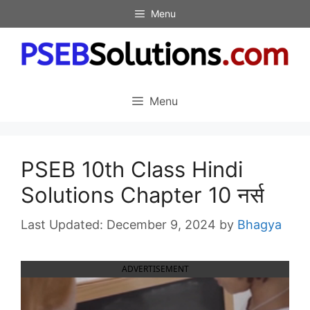
Skip
Menu
to
content
Menu
PSEB 10th Class Hindi
Solutions Chapter 10 नर्स
December 9, 2024
by
Bhagya
ADVERTISEMENT