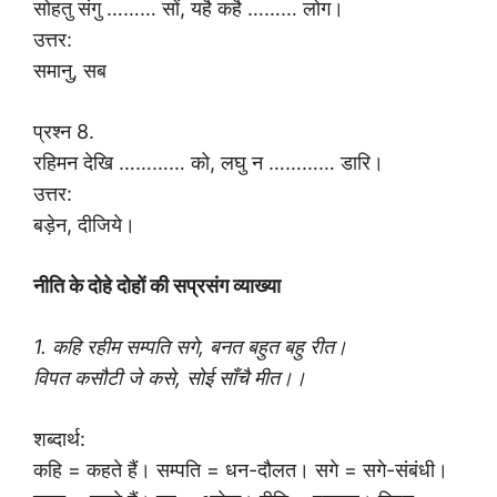
सोहतु संगु ……… सों, यहै कहै ……… लोग।
उत्तर:
समानु, सब
प्रश्न 8.
रहिमन देखि ………… को, लघु न ………… डारि।
उत्तर:
बड़ेन, दीजिये।
नीति के दोहे दोहों की सप्रसंग व्याख्या
1. कहि रहीम सम्पति सगे, बनत बहुत बहु रीत।
विपत कसौटी जे कसे, सोई साँचै मीत।।
शब्दार्थ:
कहि = कहते हैं। सम्पति = धन-दौलत। सगे = सगे-संबंधी।