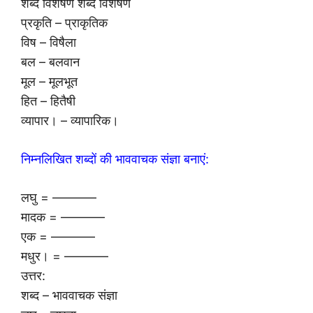
शब्द विशेषण शब्द विशेषण
प्रकृति – प्राकृतिक
विष – विषैला
बल – बलवान
मूल – मूलभूत
हित – हितैषी
व्यापार। – व्यापारिक।
निम्नलिखित शब्दों की भाववाचक संज्ञा बनाएं:
लघु = ———–
मादक = ———–
एक = ———–
मधुर। = ———–
उत्तर:
शब्द – भाववाचक संज्ञा