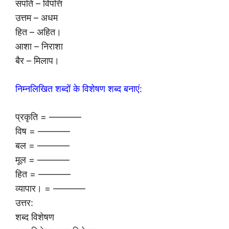
संपति – विपत्ति
उत्तम – अधम
हित – अहित।
आशा – निराशा
बैर – मिलाप।
निम्नलिखित शब्दों के विशेषण शब्द बनाएं:
प्रकृति = ———–
विष = ———–
बल = ———–
मूल = ———–
हित = ———–
व्यापार। = ———–
उत्तर:
शब्द विशेषण