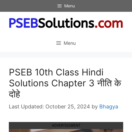
Skip
Menu
to
content
Menu
PSEB 10th Class Hindi
Solutions Chapter 3 नीति के
दोहे
October 25, 2024
by
Bhagya
ADVERTISEMENT