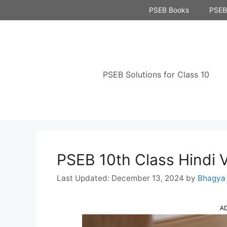
Skip
PSEB Books
PSEB 
to
content
PSEB Solutions for Class 10
PSEB 10th Class Hindi Vya
December 13, 2024
by
Bhagya
A