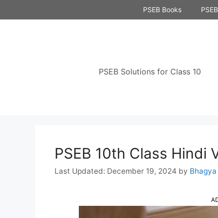
Skip
PSEB Books
PSEB 
to
content
PSEB Solutions for Class 10
PSEB 10th Class Hindi Vya
December 19, 2024
by
Bhagya
A