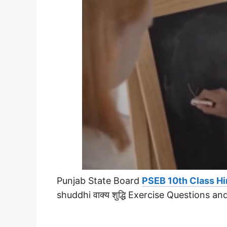
Punjab State Board
PSEB 10th Class Hi
shuddhi वाक्य शुद्धि Exercise Questions a