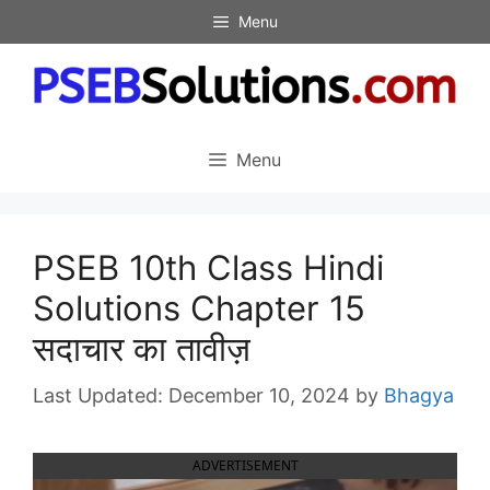
Skip
Menu
to
content
Menu
PSEB 10th Class Hindi
Solutions Chapter 15
सदाचार का तावीज़
December 10, 2024
by
Bhagya
ADVERTISEMENT