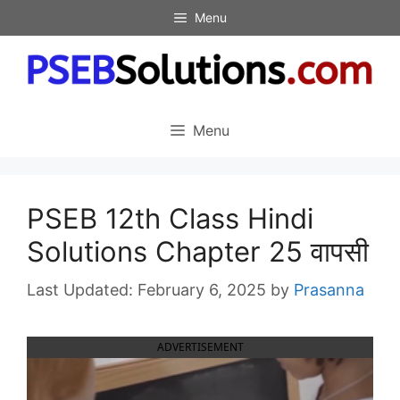
Skip
Menu
to
content
Menu
PSEB 12th Class Hindi
Solutions Chapter 25 वापसी
February 6, 2025
by
Prasanna
ADVERTISEMENT