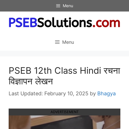
Skip
Menu
to
content
Menu
PSEB 12th Class Hindi रचना
विज्ञापन लेखन
February 10, 2025
by
Bhagya
ADVERTISEMENT