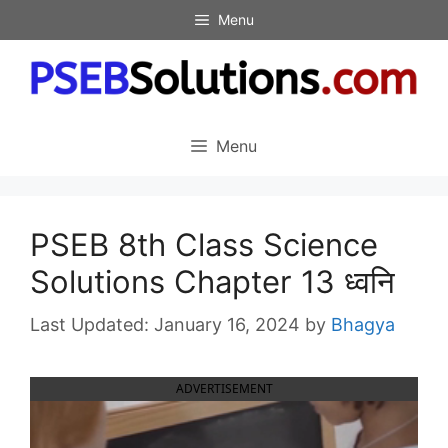
Skip
Menu
to
content
Menu
PSEB 8th Class Science
Solutions Chapter 13 ध्वनि
January 16, 2024
by
Bhagya
ADVERTISEMENT