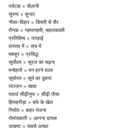
पर्यटक = सैलानी
सुरम्य = सुन्दर
नौका-विहार = किश्ती से सैर
रौनक = गहमागहमी, चहलकदमी
प्रतिबिम्ब = परछाई
वास्तव में = सच में
मशहूर = प्रसिद्ध
सूर्योदय = सूरज का चढ़ना
मनोहारी = मन हरने वाला
सूर्यास्त = सूर्य का डूबना
व्यञ्जन = खाद्य
पदार्थ सीढ़ीनुमा = सीढ़ी जैसा
हिमक्रीड़ा = बर्फ के खेल
निर्यात = बाहर भेजना
रोमांचकारी = आनन्द दायक
उत्कृष्ट = सबसे अच्छा