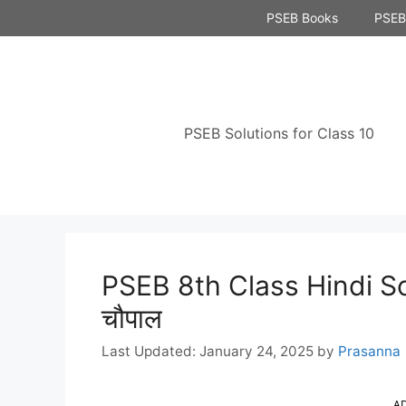
Skip
PSEB Books
PSEB 
to
content
PSEB Solutions for Class 10
PSEB 8th Class Hindi So
चौपाल
January 24, 2025
by
Prasanna
A