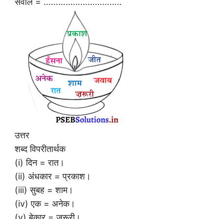
सवाल = …………………………..
उत्तर
शब्द विपरीतार्थक
(i) दिन = रात।
(ii) अंधकार = प्रकाश।
(iii) सुबह = शाम।
(iv) एक = अनेक।
(v) बेकार = ज़रूरी।