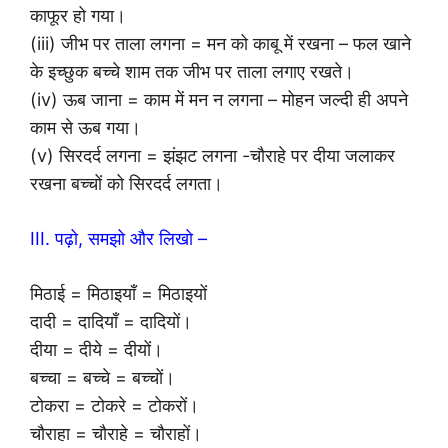
काफूर हो गया।
(iii) जीभ पर ताला लगना = मन को काबू में रखना – फल खाने
के इच्छुक बच्चे शाम तक जीभ पर ताला लगाए रखते।
(iv) ऊब जाना = काम में मन न लगना – मोहन जल्दी ही अपने
काम से ऊब गया।
(v) सिरदर्द लगना = झंझट लगना -चौराहे पर दीया जलाकर
रखना बच्चों को सिरदर्द लगता।
III. पढ़ो, समझो और लिखो –
मिठाई = मिठाइयाँ = मिठाइयों
दादी = दादियाँ = दादियों।
दीया = दीये = दीयों।
बच्चा = बच्चे = बच्चों।
टोकरा = टोकरे = टोकरों।
चौराहा = चौराहे = चौराहों।