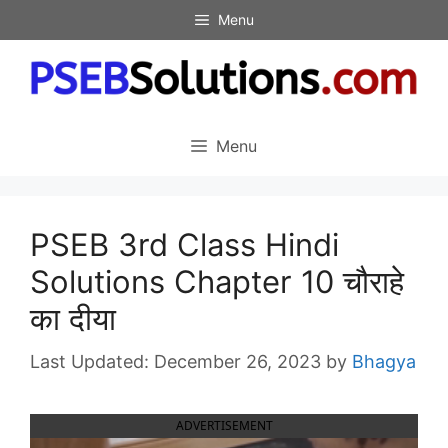
Skip
Menu
to
content
Menu
PSEB 3rd Class Hindi
Solutions Chapter 10 चौराहे
का दीया
December 26, 2023
by
Bhagya
ADVERTISEMENT