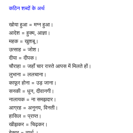
कठिन शब्दों के अर्थ
खोया हुआ = मग्न हुआ।
आदेश = हुक्म, आज्ञा।
महक = खुशबू।
उत्साह = जोश।
दीया = दीपक।
चौराहा = जहाँ चार रास्ते आपस में मिलते हों।
लुभाना = ललचाना।
काफूर होना = उड़ जाना।
सनकी = धुन, दीवानगी।
नालायक = ना समझदार।
आग्रह = अनुनय, विनती।
हासिल = प्राप्त।
खीझकर = चिढ़कर।
बेकार = व्यर्थ ।