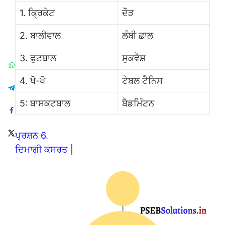
1. ਕ੍ਰਿਕੇਟ
ਦੌੜ
2. ਬਾਲੀਵਾਲ
ਲੰਬੀ ਛਾਲ
3. ਫੁਟਬਾਲ
ਸੁਕਵੈਸ਼
4. ਖੋ-ਖੋ
ਟੇਬਲ ਟੈਨਿਸ
5: ਬਾਸਕਟਬਾਲ
ਬੈਡਮਿੰਟਨ
ਪ੍ਰਸ਼ਨ 6.
ਦਿਮਾਗੀ ਕਸਰਤ |