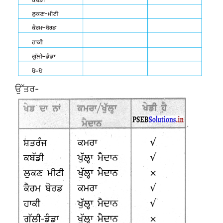
ਉੱਤਰ-