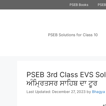
Skip
PSEB Books
PSEB 
to
content
PSEB Solutions for Class 10
PSEB 3rd Class EVS Solu
ਅੰਮ੍ਰਿਤਸਰ ਸਾਹਿਬ ਦਾ ਟੂਰ
December 27, 2023
by
Bhagya
A