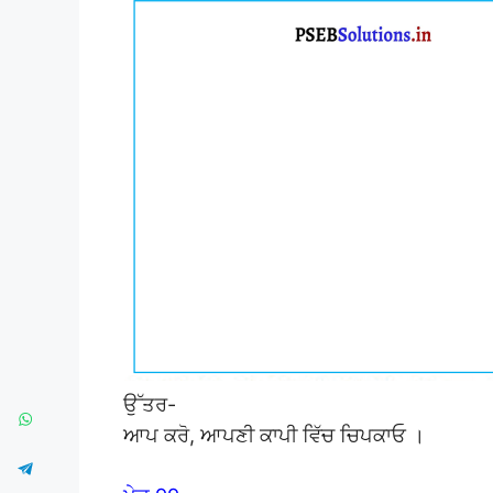
ਉੱਤਰ-
ਆਪ ਕਰੋ, ਆਪਣੀ ਕਾਪੀ ਵਿੱਚ ਚਿਪਕਾਓ ।