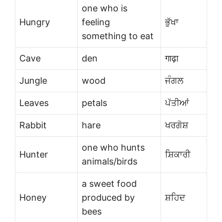
one who is
Hungry
feeling
ਭੁੱਖਾ
something to eat
Cave
den
गाढ़ा
Jungle
wood
ਜੰਗਲ
Leaves
petals
ਪੱਤੀਆਂ
Rabbit
hare
ਖਰਗੋਸ਼
one who hunts
Hunter
ਸ਼ਿਕਾਰੀ
animals/birds
a sweet food
Honey
produced by
ਸ਼ਹਿਦ
bees