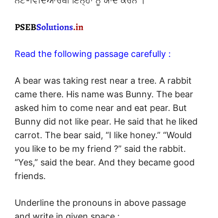
ਨੋਟ-ਵਿਦਿਆਰਥੀ ਇਨ੍ਹਾਂ ਨੂੰ ਯਾਦ ਕਰਨ ।
Read the following passage carefully :
A bear was taking rest near a tree. A rabbit
came there. His name was Bunny. The bear
asked him to come near and eat pear. But
Bunny did not like pear. He said that he liked
carrot. The bear said, “I like honey.” “Would
you like to be my friend ?” said the rabbit.
“Yes,” said the bear. And they became good
friends.
Underline the pronouns in above passage
and write in given space :