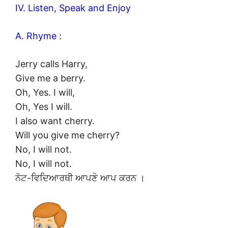
IV. Listen, Speak and Enjoy
A. Rhyme :
Jerry calls Harry,
Give me a berry.
Oh, Yes. I will,
Oh, Yes I will.
I also want cherry.
Will you give me cherry?
No, I will not.
No, I will not.
ਨੋਟ-ਵਿਦਿਆਰਥੀ ਆਪਣੇ ਆਪ ਕਰਨ ।