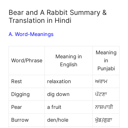
Bear and A Rabbit Summary &
Translation in Hindi
A. Word-Meanings
Meaning
Meaning in
Word/Phrase
in
English
Punjabi
Rest
relaxation
ਅਰਾਮ
Digging
dig down
ਪੱਟਣਾ
Pear
a fruit
ਨਾਸ਼ਪਾਤੀ
Burrow
den/hole
ਖੁੱਡ/ਗੁਫ਼ਾ