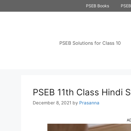
Skip
PSEB Books
PSEB 
to
content
PSEB Solutions for Class 10
PSEB 11th Class Hindi S
December 8, 2021
by
Prasanna
A