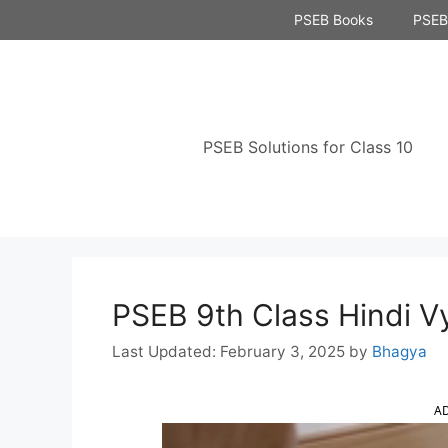
Skip
PSEB Books
PSEB 
to
content
PSEB Solutions for Class 10
PSEB 9th Class Hindi Vy
February 3, 2025
by
Bhagya
A