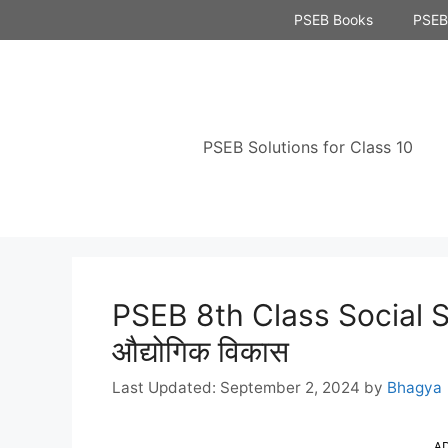
Skip
PSEB Books
PSEB 
to
content
PSEB Solutions for Class 10
PSEB 8th Class Social 
औद्योगिक विकास
September 2, 2024
by
Bhagya
A