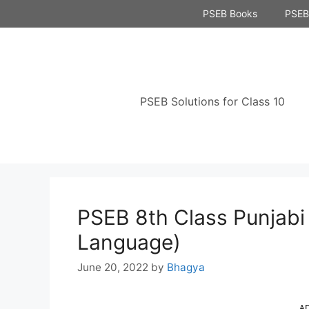
Skip
PSEB Books
PSEB 
to
content
PSEB Solutions for Class 10
PSEB 8th Class Punjabi 
Language)
June 20, 2022
by
Bhagya
A