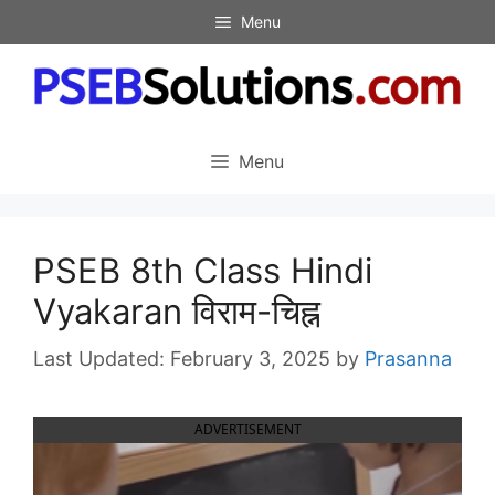
Skip
Menu
to
content
Menu
PSEB 8th Class Hindi
Vyakaran विराम-चिह्न
February 3, 2025
by
Prasanna
ADVERTISEMENT