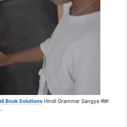
di Book Solutions
Hindi Grammar Sangya संज्ञा
.