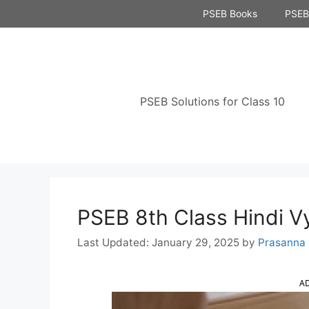
Skip
PSEB Books
PSEB 
to
content
PSEB Solutions for Class 10
PSEB 8th Class Hindi Vya
January 29, 2025
by
Prasanna
A