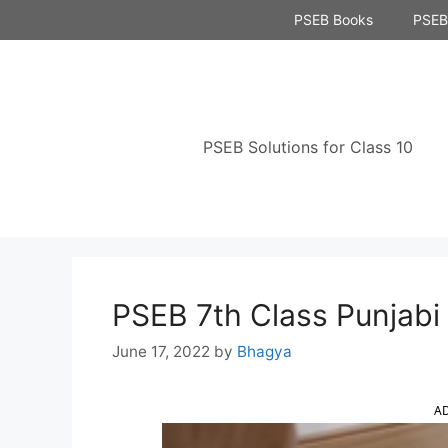
Skip
PSEB Books
PSEB 
to
content
PSEB Solutions for Class 10
PSEB 7th Class Punjabi 
June 17, 2022
by
Bhagya
A