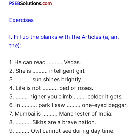
Exercises
I. Fill up the blanks with the Articles (a, an,
the):
1. He can read ………. Vedas.
2. She is ………. intelligent girl.
3. ………. sun shines brightly.
4. Life is not ………. bed of roses.
5. …….. higher you climb …….. colder it gets.
6. In ………. park I saw ……… one-eyed beggar.
7. Mumbai is ………. Manchester of India.
8. ………. Sikhs are a brave nation.
9. ……… Owl cannot see during day time.