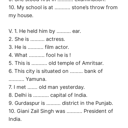
10. My school is at ……….. stone’s throw from
my house.
V. 1. He held him by ………. ear.
2. She is ………. actress.
3. He is ……….. film actor.
4. What ……….. fool he is !
5. This is ……….. old temple of Amritsar.
6. This city is situated on ……… bank of
……….. Yamuna.
7. I met ……. old man yesterday.
8. Delhi is ……….. capital of India.
9. Gurdaspur is ………. district in the Punjab.
10. Giani Zail Singh was ……….. President of
India.