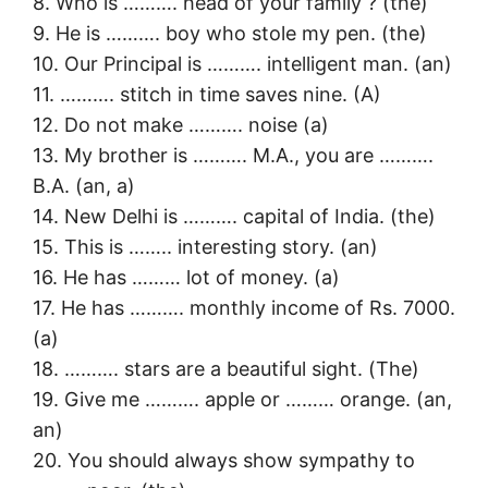
8. Who is ………. head of your family ? (the)
9. He is ………. boy who stole my pen. (the)
10. Our Principal is ………. intelligent man. (an)
11. ………. stitch in time saves nine. (A)
12. Do not make ………. noise (a)
13. My brother is ………. M.A., you are ……….
B.A. (an, a)
14. New Delhi is ………. capital of India. (the)
15. This is …….. interesting story. (an)
16. He has ……… lot of money. (a)
17. He has ………. monthly income of Rs. 7000.
(a)
18. ………. stars are a beautiful sight. (The)
19. Give me ………. apple or ……… orange. (an,
an)
20. You should always show sympathy to