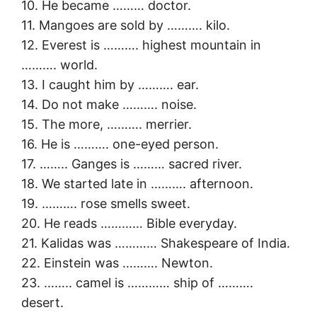
10. He became ……… doctor.
11. Mangoes are sold by ………. kilo.
12. Everest is ………. highest mountain in
………. world.
13. I caught him by ………. ear.
14. Do not make ………. noise.
15. The more, ………. merrier.
16. He is ………. one-eyed person.
17. …….. Ganges is ……… sacred river.
18. We started late in ………. afternoon.
19. ………. rose smells sweet.
20. He reads ………… Bible everyday.
21. Kalidas was ………… Shakespeare of India.
22. Einstein was ………. Newton.
23. …….. camel is ………… ship of ……….
desert.