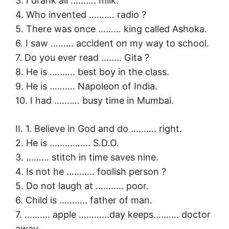
3. I drank all ………. milk.
4. Who invented ………. radio ?
5. There was once ……… king called Ashoka.
6. I saw ……… accident on my way to school.
7. Do you ever read …….. Gita ?
8. He is ………. best boy in the class.
9. He is ………. Napoleon of India.
10. I had ………. busy time in Mumbai.
II. 1. Believe in God and do ………. right.
2. He is ……………. S.D.O.
3. ……… stitch in time saves nine.
4. Is not he ……….. foolish person ?
5. Do not laugh at ……….. poor.
6. Child is ……….. father of man.
7. ………. apple …………day keeps………. doctor
away.