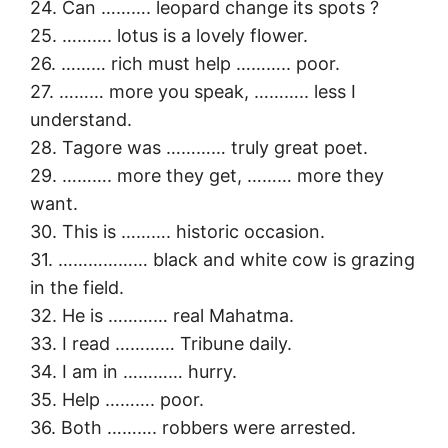
24. Can ………. leopard change its spots ?
25. ………. lotus is a lovely flower.
26. ……… rich must help ……….. poor.
27. ……… more you speak, ……….. less I
understand.
28. Tagore was ………… truly great poet.
29. ………. more they get, ……… more they
want.
30. This is ………. historic occasion.
31. ……………… black and white cow is grazing
in the field.
32. He is ………… real Mahatma.
33. I read ………… Tribune daily.
34. I am in ………… hurry.
35. Help ………. poor.
36. Both ………. robbers were arrested.