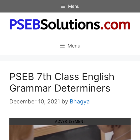
Skip
Menu
to
content
Menu
PSEB 7th Class English
Grammar Determiners
December 10, 2021
by
Bhagya
ADVERTISEMENT