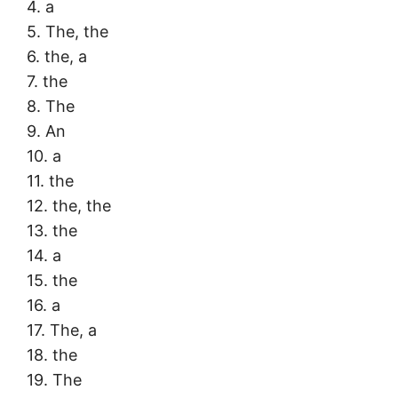
4. a
5. The, the
6. the, a
7. the
8. The
9. An
10. a
11. the
12. the, the
13. the
14. a
15. the
16. a
17. The, a
18. the
19. The