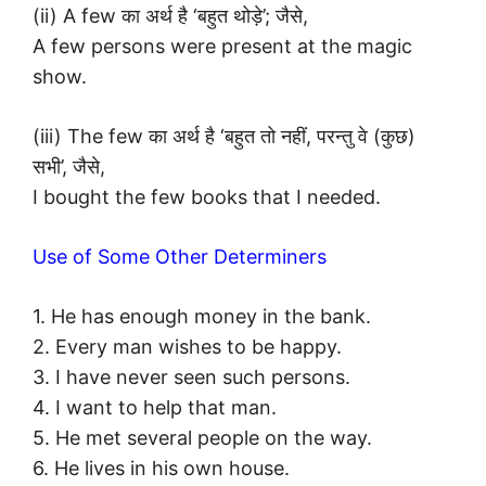
(ii) A few का अर्थ है ‘बहुत थोड़े’; जैसे,
A few persons were present at the magic
show.
(iii) The few का अर्थ है ‘बहुत तो नहीं, परन्तु वे (कुछ)
सभी’, जैसे,
I bought the few books that I needed.
Use of Some Other Determiners
1. He has enough money in the bank.
2. Every man wishes to be happy.
3. I have never seen such persons.
4. I want to help that man.
5. He met several people on the way.
6. He lives in his own house.