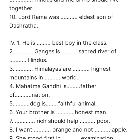
together.
10. Lord Rama was ……….. eldest son of
Dashratha.
IV. 1. He is ……… best boy in the class.
2. ……….. Ganges is ………. sacred river of
……….. Hindus.
3. ……….. Himalayas are ……….. highest
mountains in ………..world.
4. Mahatma Gandhi is………father
of………..nation.
5. ………dog is……..faithful animal.
6. Your brother is ……….. honest man.
7. …………. rich should help ………. poor.
8. I want ……….. orange and not ………. apple.
9. She stood first in ……….. examination.