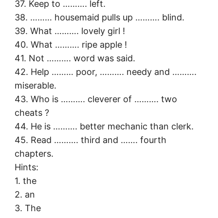
37. Keep to ………. left.
38. ……… housemaid pulls up ………. blind.
39. What ………. lovely girl !
40. What ………. ripe apple !
41. Not ………. word was said.
42. Help ……… poor, ………. needy and ……….
miserable.
43. Who is ………. cleverer of ………. two
cheats ?
44. He is ………. better mechanic than clerk.
45. Read ………. third and ……. fourth
chapters.
Hints:
1. the
2. an
3. The