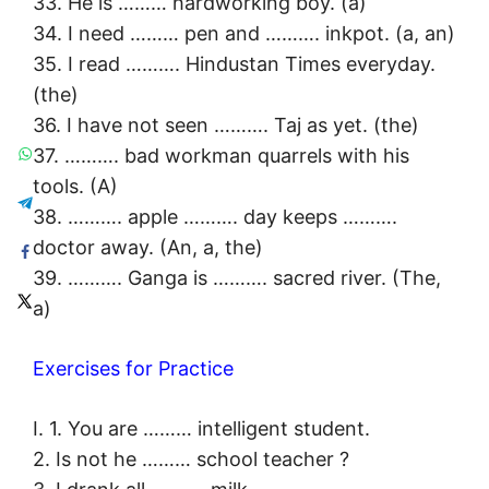
33. He is ……… hardworking boy. (a)
34. I need ……… pen and ………. inkpot. (a, an)
35. I read ………. Hindustan Times everyday.
(the)
36. I have not seen ………. Taj as yet. (the)
37. ………. bad workman quarrels with his
tools. (A)
38. ………. apple ………. day keeps ……….
doctor away. (An, a, the)
39. ………. Ganga is ………. sacred river. (The,
a)
Exercises for Practice
I. 1. You are ……… intelligent student.
2. Is not he ……… school teacher ?