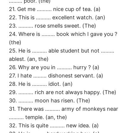
……… poor. (the)
21. Get me ………. nice cup of tea. (a)
22. This is ………. excellent watch. (an)
23. ………. rose smells sweet. (The)
24. Where is ……… book which I gave you ?
(the)
25. He is ………. able student but not ………
ablest. (an, the)
26. Why are you in ………. hurry ? (a)
27. I hate ……… dishonest servant. (a)
28. He is ………. idiot. (an)
29. ………. rich are not always happy. (The)
30. ………. moon has risen. (The)
31. There was ………. army of monkeys near
………. temple. (an, the)
32. This is quite ………. new idea. (a)