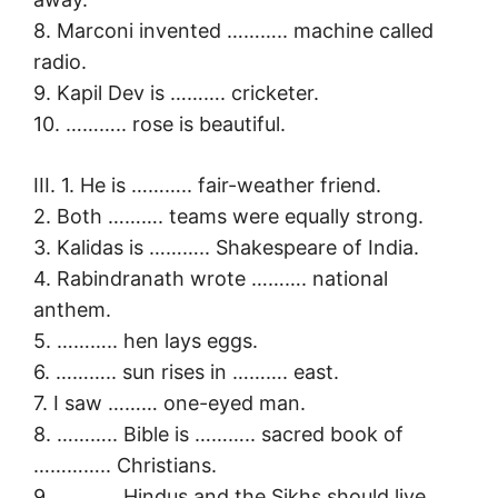
8. Marconi invented ……….. machine called
radio.
9. Kapil Dev is ………. cricketer.
10. ……….. rose is beautiful.
III. 1. He is ……….. fair-weather friend.
2. Both ………. teams were equally strong.
3. Kalidas is ……….. Shakespeare of India.
4. Rabindranath wrote ………. national
anthem.
5. ……….. hen lays eggs.
6. ……….. sun rises in ………. east.
7. I saw ……… one-eyed man.
8. ……….. Bible is ……….. sacred book of
………….. Christians.
9. ……….. Hindus and the Sikhs should live