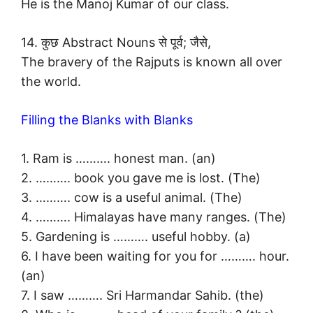
He is the Manoj Kumar of our class.
14. कुछ Abstract Nouns से पूर्व; जैसे,
The bravery of the Rajputs is known all over
the world.
Filling the Blanks with Blanks
1. Ram is ………. honest man. (an)
2. ………. book you gave me is lost. (The)
3. ………. cow is a useful animal. (The)
4. ………. Himalayas have many ranges. (The)
5. Gardening is ………. useful hobby. (a)
6. I have been waiting for you for ………. hour.
(an)
7. I saw ………. Sri Harmandar Sahib. (the)