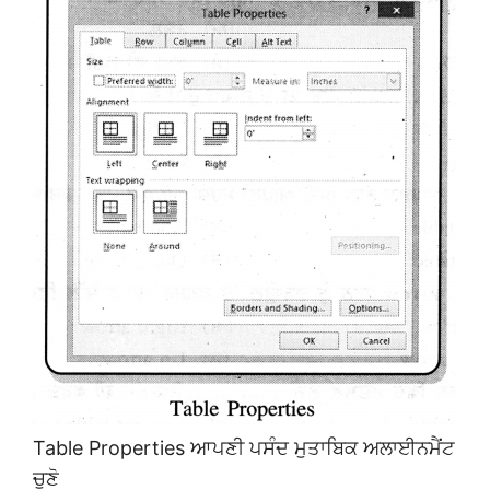
Table Properties ਆਪਣੀ ਪਸੰਦ ਮੁਤਾਬਿਕ ਅਲਾਈਨਮੈਂਟ
ਚੁਣੋ