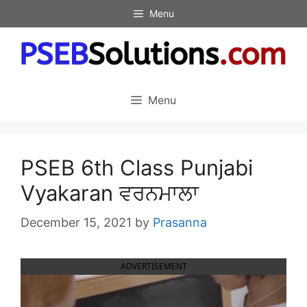
Skip
Menu
to
content
Menu
PSEB 6th Class Punjabi
Vyakaran ਵਰਨਮਾਲਾ
December 15, 2021
by
Prasanna
ADVERTISEMENT