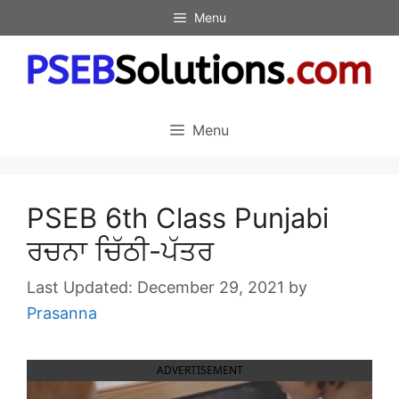
Skip
Menu
to
content
Menu
PSEB 6th Class Punjabi
ਰਚਨਾ ਚਿੱਠੀ-ਪੱਤਰ
December 29, 2021
by
Prasanna
ADVERTISEMENT