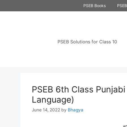
Skip
PSEB Books
PSEB 
to
content
PSEB Solutions for Class 10
PSEB 6th Class Punjabi 
Language)
June 14, 2022
by
Bhagya
A