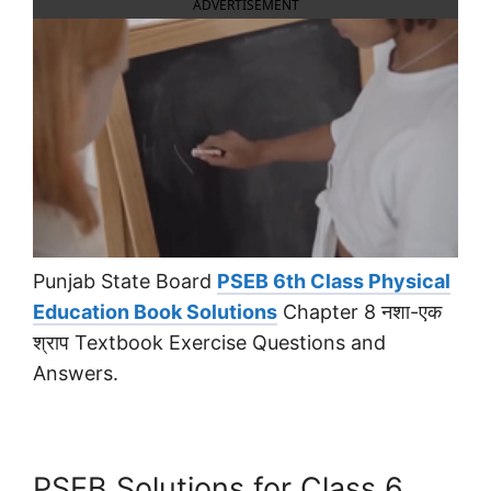
ADVERTISEMENT
Punjab State Board
PSEB 6th Class Physical
Education Book Solutions
Chapter 8 नशा-एक
श्राप Textbook Exercise Questions and
Answers.
PSEB Solutions for Class 6