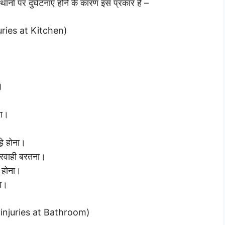
थानों पर दुर्घटनाएं होने के कारण इस प्रकार हैं –
njuries at Kitchen)
।
ना।
़े होना।
परवाही बरतना।
े होना।
ना।
of injuries at Bathroom)