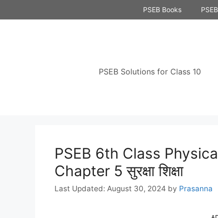
Skip
PSEB Books
PSEB 
to
content
PSEB Solutions for Class 10
PSEB 6th Class Physica
Chapter 5 सुरक्षा शिक्षा
August 30, 2024
by
Prasanna
A