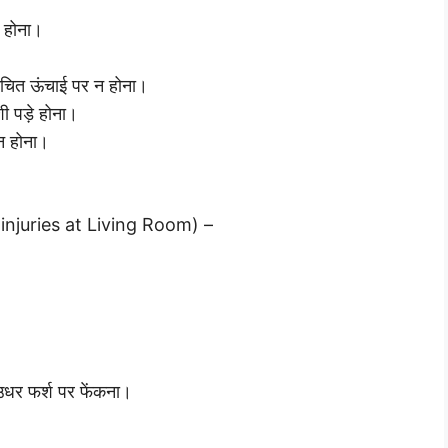
ा होना।
 उचित ऊंचाई पर न होना।
शी पड़े होना।
 न होना।
 of injuries at Living Room) –
उधर फर्श पर फेंकना।