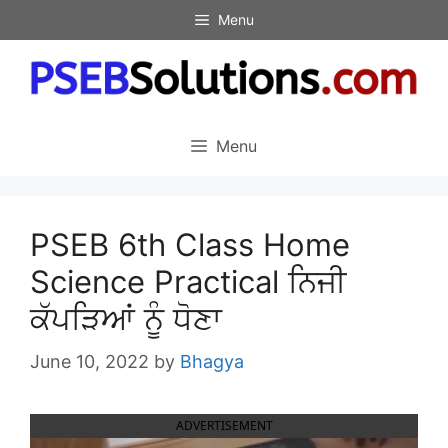
Skip
Menu
to
content
Menu
PSEB 6th Class Home
Science Practical ਨਿਜੀ
ਕੱਪੜਿਆਂ ਨੂੰ ਧੋਣਾ
June 10, 2022
by
Bhagya
ADVERTISEMENT