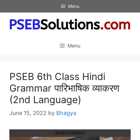
Skip
Menu
to
content
Menu
PSEB 6th Class Hindi
Grammar पारिभाषिक व्याकरण
(2nd Language)
June 15, 2022
by
Bhagya
ADVERTISEMENT