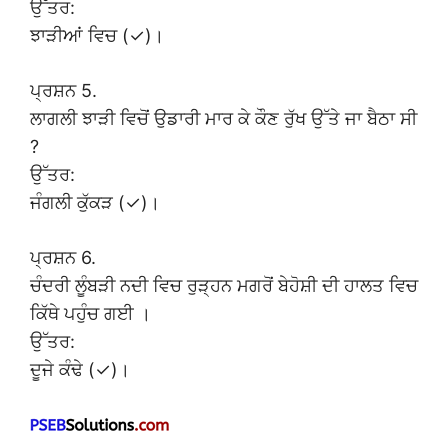
ਉੱਤਰ:
ਝਾੜੀਆਂ ਵਿਚ (✓)।
ਪ੍ਰਸ਼ਨ 5.
ਲਾਗਲੀ ਝਾੜੀ ਵਿਚੋਂ ਉਡਾਰੀ ਮਾਰ ਕੇ ਕੌਣ ਰੁੱਖ ਉੱਤੇ ਜਾ ਬੈਠਾ ਸੀ
?
ਉੱਤਰ:
ਜੰਗਲੀ ਕੁੱਕੜ (✓)।
ਪ੍ਰਸ਼ਨ 6.
ਚੰਦਰੀ ਲੂੰਬੜੀ ਨਦੀ ਵਿਚ ਰੁੜ੍ਹਨ ਮਗਰੋਂ ਬੇਹੋਸ਼ੀ ਦੀ ਹਾਲਤ ਵਿਚ
ਕਿੱਥੇ ਪਹੁੰਚ ਗਈ ।
ਉੱਤਰ:
ਦੂਜੇ ਕੰਢੇ (✓)।