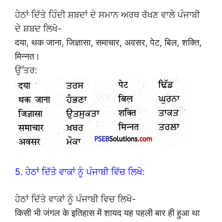
ਹੇਠਾਂ ਦਿੱਤੇ ਹਿੰਦੀ ਸ਼ਬਦਾਂ ਦੇ ਸਮਾਨ ਅਰਥ ਰੱਖਣ ਵਾਲੇ ਪੰਜਾਬੀ
ਦੇ ਸ਼ਬਦ ਲਿਖੋ-
दया, थक जाना, जिज्ञासा, समाचार, अवसर, पेट, बिल, शक्ति,
मिन्नत।
ਉੱਤਰ:
5. ਹੇਠਾਂ ਦਿੱਤੇ ਵਾਕਾਂ ਨੂੰ ਪੰਜਾਬੀ ਵਿੱਚ ਲਿਖੋ:
ਹੇਠਾਂ ਦਿੱਤੇ ਵਾਕਾਂ ਨੂੰ ਪੰਜਾਬੀ ਵਿਚ ਲਿਖੋ-
किसी भी जंगल के इतिहास में शायद यह पहली बार ही हुआ था