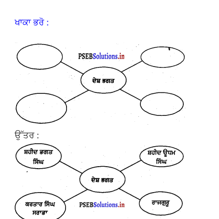
ਖਾਕਾ ਭਰੋ :
ਉੱਤਰ :