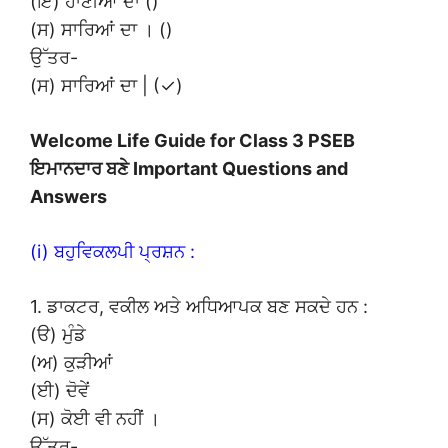
(ਇ) ਹਾਣੀਆਂ ਦਾ ()
(ਸ) ਸਾਰਿਆਂ ਦਾ । ()
ਉੱਤਰ-
(ਸ) ਸਾਰਿਆਂ ਦਾ | (✓)
Welcome Life Guide for Class 3 PSEB
ਇਮਾਨਦਾਰ ਬਣੇ Important Questions and
Answers
(i) ਬਹੁਵਿਕਲਪੀ ਪ੍ਰਸ਼ਨ :
1. ਡਾਕਟਰ, ਵਕੀਲ ਅਤੇ ਅਧਿਆਪਕ ਬਣ ਸਕਦੇ ਹਨ :
(ੳ) ਮੁੰਡੇ
(ਅ) ਕੁੜੀਆਂ
(ਈ) ਦੋਵੇਂ
(ਸ) ਕੋਈ ਵੀ ਨਹੀਂ ।
ਉੱਤਰ-