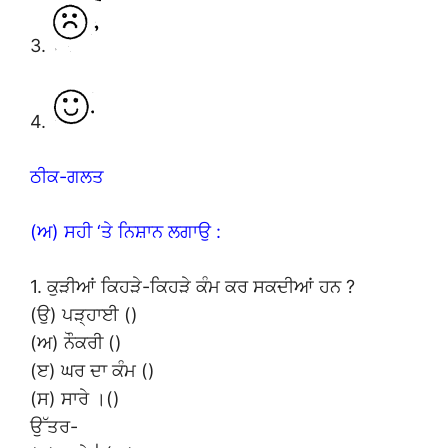
3.
4.
ਠੀਕ-ਗਲਤ
(ਅ) ਸਹੀ ‘ਤੇ ਨਿਸ਼ਾਨ ਲਗਾਉ :
1. ਕੁੜੀਆਂ ਕਿਹੜੇ-ਕਿਹੜੇ ਕੰਮ ਕਰ ਸਕਦੀਆਂ ਹਨ ?
(ਉ) ਪੜ੍ਹਾਈ ()
(ਅ) ਨੌਕਰੀ ()
(ੲ) ਘਰ ਦਾ ਕੰਮ ()
(ਸ) ਸਾਰੇ ।()
ਉੱਤਰ-