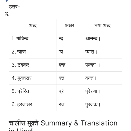
उत्तर-
शब्द
अक्षर
नया शब्द
1. गोबिन्द
न्द
आनन्द।
2
.
प्यास
प्य
प्यारा।
3. टक्कर
क्क
पक्का ।
4. मुक्तसर
क्त
वक्त।
5. प्रेरित
प्रे
प्रेरणा।
6. हस्ताक्षर
स्त
पुस्तक।
चालीस मुक्ते Summary & Translation