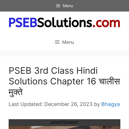
Skip
Menu
to
content
Menu
PSEB 3rd Class Hindi
Solutions Chapter 16 चालीस
मुक्ते
December 26, 2023
by
Bhagya
ADVERTISEMENT