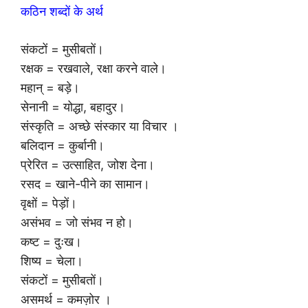
कठिन शब्दों के अर्थ
संकटों = मुसीबतों।
रक्षक = रखवाले, रक्षा करने वाले।
महान् = बड़े।
सेनानी = योद्धा, बहादुर।
संस्कृति = अच्छे संस्कार या विचार ।
बलिदान = कुर्बानी।
प्रेरित = उत्साहित, जोश देना।
रसद = खाने-पीने का सामान।
वृक्षों = पेड़ों।
असंभव = जो संभव न हो।
कष्ट = दुःख।
शिष्य = चेला।
संकटों = मुसीबतों।
असमर्थ = कमज़ोर ।