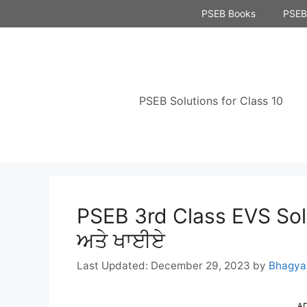
Skip
PSEB Books
PSEB 
to
content
PSEB Solutions for Class 10
PSEB 3rd Class EVS Sol
ਅਤੇ ਖਾਈਏ
December 29, 2023
by
Bhagya
A