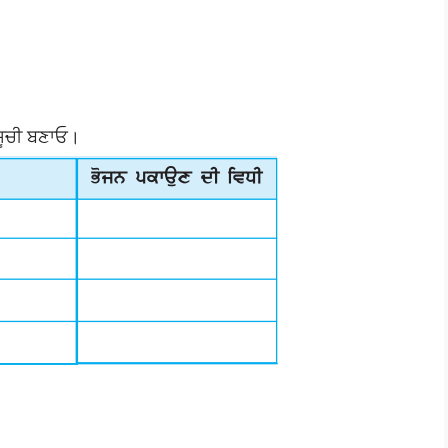
 ਸੂਚੀ ਬਣਾਓ।