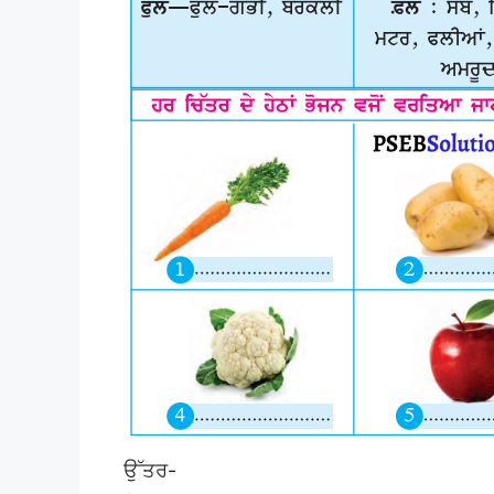
ਉੱਤਰ-