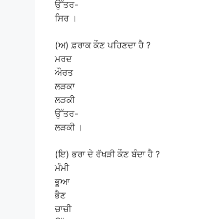
ਉੱਤਰ-
ਸਿਰ ।
(ਅ) ਫ਼ਰਾਕ ਕੌਣ ਪਹਿਣਦਾ ਹੈ ?
ਮਰਦ
ਔਰਤ
ਲੜਕਾ
ਲੜਕੀ
ਉੱਤਰ-
ਲੜਕੀ ।
(ਇ) ਭਰਾ ਦੇ ਰੱਖੜੀ ਕੌਣ ਬੰਦਾ ਹੈ ?
ਮੰਮੀ
ਭੂਆ
ਭੈਣ
ਚਾਚੀ