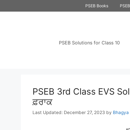
Skip
PSEB Books
PSEB 
to
content
PSEB Solutions for Class 10
PSEB 3rd Class EVS Solut
ਫ਼ਰਾਕ
December 27, 2023
by
Bhagya
A