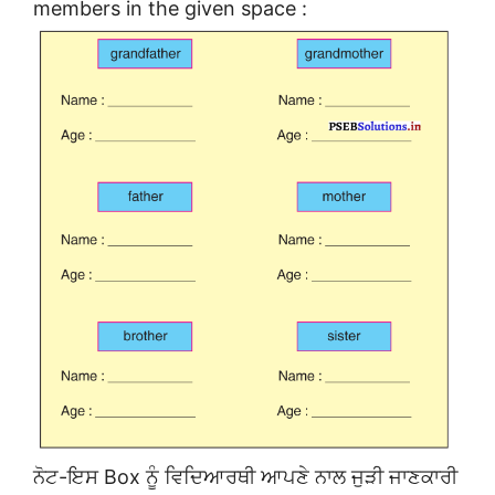
members in the given space :
ਨੋਟ-ਇਸ Box ਨੂੰ ਵਿਦਿਆਰਥੀ ਆਪਣੇ ਨਾਲ ਜੁੜੀ ਜਾਣਕਾਰੀ