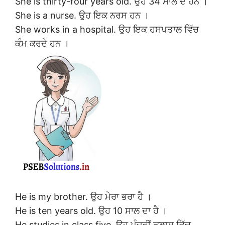
She is thirty-four years old. ਉਹ 34 ਸਾਲ ਦੇ ਹਨ ।
She is a nurse. ਉਹ ਇਕ ਨਰਸ ਹਨ ।
She works in a hospital. ਉਹ ਇਕ ਹਸਪਤਾਲ ਵਿੱਚ
ਕੰਮ ਕਰਦੇ ਹਨ ।
He is my brother. ਉਹ ਮੇਰਾ ਭਰਾ ਹੈ ।
He is ten years old. ਉਹ 10 ਸਾਲ ਦਾ ਹੈ ।
He studies in class five. ਉਹ ਪੰਜਵੀਂ ਕਲਾਸ ਵਿੱਚ