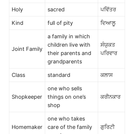
Holy
sacred
ਪਵਿੱਤਰ
Kind
full of pity
ਦਿਆਲੂ
a family in which
children live with
ਸੰਯੁਕਤ
Joint Family
their parents and
ਪਰਿਵਾਰ
grandparents
Class
standard
ਕਲਾਸ
one who sells
Shopkeeper
things on one’s
ਕਰੀਨਕਾਰ
shop
one who takes
Homemaker
care of the family
ਗੁਰਿਟੀ