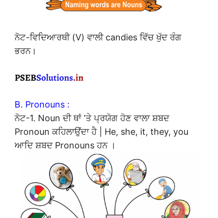
ਨੋਟ-ਵਿਦਿਆਰਥੀ (V) ਵਾਲੀ candies ਵਿੱਚ ਖੁੱਦ ਰੰਗ
ਭਰਨ।
B. Pronouns :
ਨੋਟ-1. Noun ਦੀ ਥਾਂ ‘ਤੇ ਪ੍ਰਯੋਗ ਹੋਣ ਵਾਲਾ ਸ਼ਬਦ
Pronoun ਕਹਿਲਾਉਂਦਾ ਹੈ | He, she, it, they, you
ਆਦਿ ਸ਼ਬਦ Pronouns ਹਨ ।