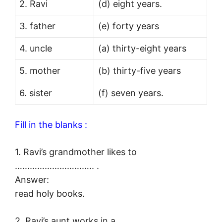
2. Ravi
(d) eight years.
3. father
(e) forty years
4. uncle
(a) thirty-eight years
5. mother
(b) thirty-five years
6. sister
(f) seven years.
Fill in the blanks :
1. Ravi’s grandmother likes to
………………………….. .
Answer:
read holy books.
2. Ravi’s aunt works in a ………………………….. .