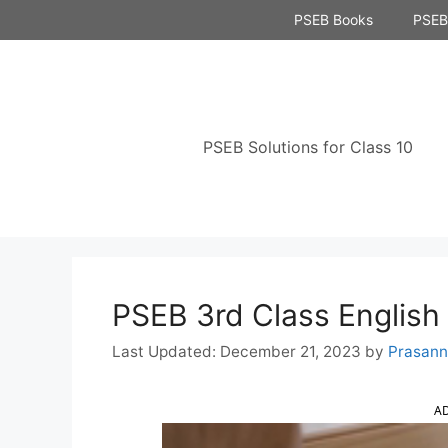
Skip
PSEB Books
PSEB 
to
content
PSEB Solutions for Class 10
PSEB 3rd Class English
December 21, 2023
by
Prasan
A