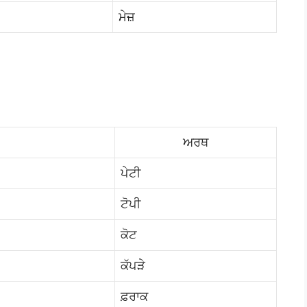
ਮੇਜ਼
ਅਰਥ
ਪੇਟੀ
ਟੋਪੀ
ਕੋਟ
ਕੱਪੜੇ
ਫ਼ਰਾਕ