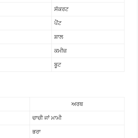
ਸੱਕਰਟ
ਪੈਂਟ
ਸ਼ਾਲ
ਕਮੀਜ਼
ਬੂਟ
ਅਰਥ
ਚਾਚੀ ਜਾਂ ਮਾਮੀ
ਭਰਾ