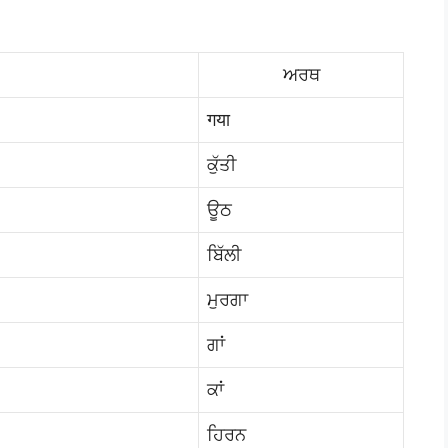
ਅਰਥ
गया
ਕੁੱਤੀ
ਊਠ
ਬਿੱਲੀ
ਮੁਰਗਾ
ਗਾਂ
ਕਾਂ
ਹਿਰਨ