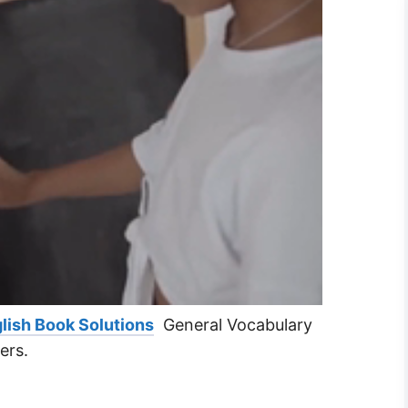
lish Book Solutions
General Vocabulary
ers.