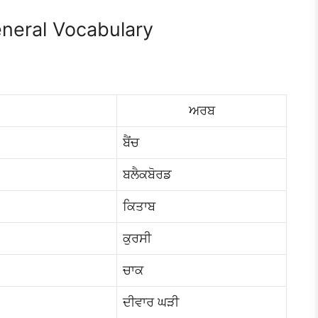
eneral Vocabulary
ਅਰਬ
ਬੈਂਚ
ਬਲੈਕਬੋਰਡ
ਕਿਤਾਬ
ਕੁਰਸੀ
ਚਾਕ
ਦੀਵਾਰ ਘੜੀ