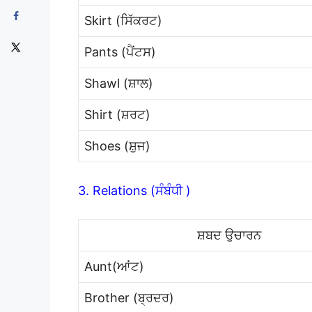
Skirt (ਸਿੱਕਰਟ)
Pants (ਪੈਂਟਸ)
Shawl (ਸ਼ਾਲ)
Shirt (ਸ਼ਰਟ)
Shoes (ਸ਼ੁਜ)
3. Relations (ਸੰਬੰਧੀ )
ਸ਼ਬਦ ਉਚਾਰਨ
Aunt(ਆਂਟ)
Brother (ਬ੍ਰਦਰ)