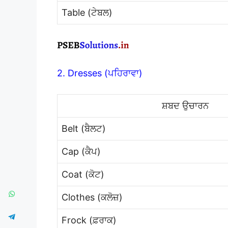
Table (ਟੇਬਲ)
2. Dresses (ਪਹਿਰਾਵਾ)
ਸ਼ਬਦ ਉਚਾਰਨ
Belt (ਬੈਲਟ)
Cap (ਕੈਪ)
Coat (ਕੋਟ)
Clothes (ਕਲੋਜ਼)
Frock (ਫ਼ਰਾਕ)