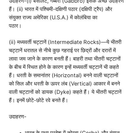
उदाहरण-(i) बसालट, गैब्बरो (Gabbro) इसके अच्छे उदाहरण
हैं। (ii) भारत में पश्चिमी-दक्षिणी पठार (दक्षिपी ट्रैप) और
संयुक्त राज्य अमेरिका (U.S.A.) में कोलंबिया का
पठार।
(ii) मध्यवर्ती चट्टानें (Intermediate Rocks)—ये भीतरी
चट्टानें धरातल से नीचे कुछ गहराई पर छिद्रों और दरारों में
लावा जम जाने के कारण बनती हैं। बाहरी तथा भीतरी चट्टानों
के बीच में स्थित होने के कारण इन्हें मध्यवर्ती चट्टानें भी कहते
हैं। धरती के समानांतर (Horizontal) बनने वाली चट्टानों
को सिल और धरती के ऊपर लंब (Vertical) आकार में बनने
वाली चट्टानों को डायक (Dyke) कहते हैं। ये भीतरी चट्टानें
हैं। इनमें छोटे-छोटे रवे बनते हैं।
उदाहरण-
भारत के मध्य प्रदेश में कोरबा (Corba) और बंगाल