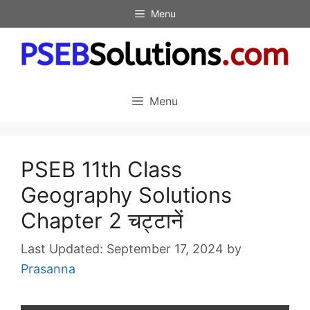
Skip
Menu
to
content
Menu
PSEB 11th Class
Geography Solutions
Chapter 2 चट्टानें
September 17, 2024
by
Prasanna