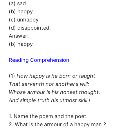
(a) sad
(b) happy
(c) unhappy
(d) disappointed.
Answer:
(b) happy
Reading Comprehension
(1)
How happy is he born or taught
That serventh not another’s will;
Whose armour is his honest thought,
And simple truth his utmost skill !
1. Name the poem and the poet.
2. What is the armour of a happy man ?