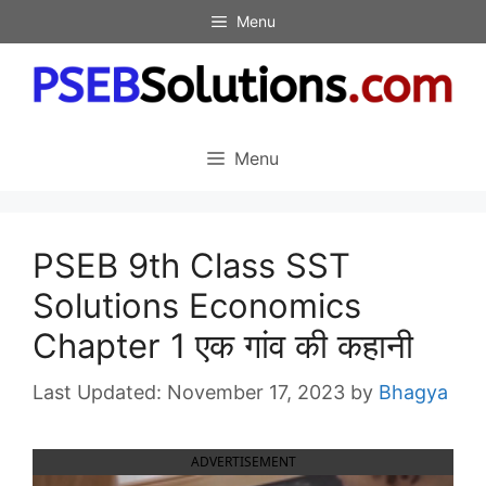
Skip
Menu
to
content
Menu
PSEB 9th Class SST
Solutions Economics
Chapter 1 एक गांव की कहानी
November 17, 2023
by
Bhagya
ADVERTISEMENT