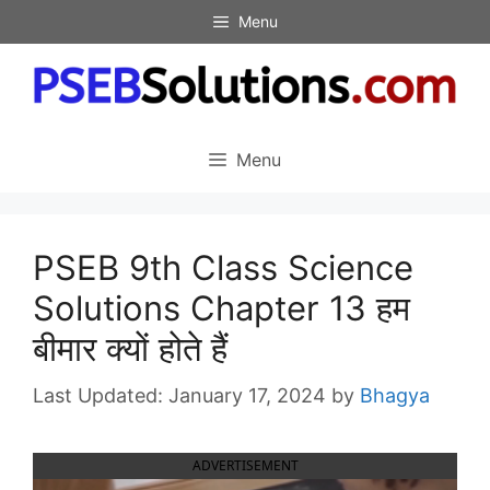
Skip
Menu
to
content
Menu
PSEB 9th Class Science
Solutions Chapter 13 हम
बीमार क्यों होते हैं
January 17, 2024
by
Bhagya
ADVERTISEMENT