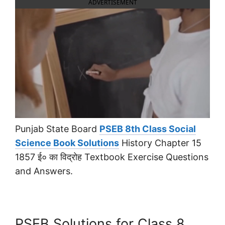
ADVERTISEMENT
Punjab State Board
PSEB 8th Class Social
Science Book Solutions
History Chapter 15
1857 ई० का विद्रोह Textbook Exercise Questions
and Answers.
PSEB Solutions for Class 8