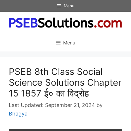
Skip
Menu
to
content
Menu
PSEB 8th Class Social
Science Solutions Chapter
15 1857 ई० का विद्रोह
September 21, 2024
by
Bhagya