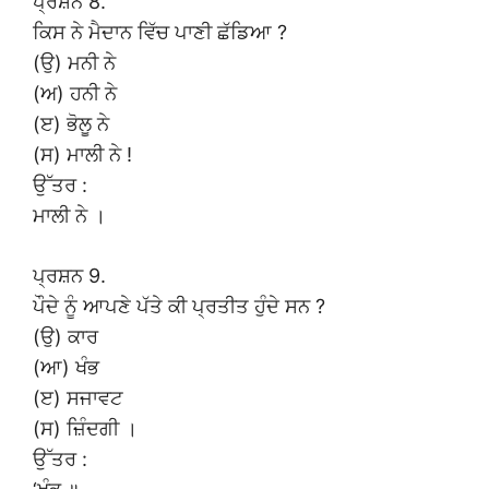
ਪ੍ਰਸ਼ਨ 8.
ਕਿਸ ਨੇ ਮੈਦਾਨ ਵਿੱਚ ਪਾਣੀ ਛੱਡਿਆ ?
(ਉ) ਮਨੀ ਨੇ
(ਅ) ਹਨੀ ਨੇ
(ੲ) ਭੋਲੂ ਨੇ
(ਸ) ਮਾਲੀ ਨੇ !
ਉੱਤਰ :
ਮਾਲੀ ਨੇ ।
ਪ੍ਰਸ਼ਨ 9.
ਪੌਦੇ ਨੂੰ ਆਪਣੇ ਪੱਤੇ ਕੀ ਪ੍ਰਤੀਤ ਹੁੰਦੇ ਸਨ ?
(ਉ) ਕਾਰ
(ਆ) ਖੰਭ
(ੲ) ਸਜਾਵਟ
(ਸ) ਜ਼ਿੰਦਗੀ ।
ਉੱਤਰ :