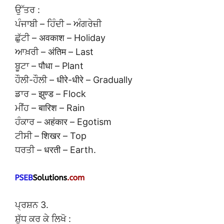
ਉੱਤਰ :
ਪੰਜਾਬੀ – ਹਿੰਦੀ – ਅੰਗਰੇਜ਼ੀ
ਛੁੱਟੀ – अवकाश – Holiday
ਆਖ਼ਰੀ – अंतिम – Last
ਬੂਟਾ – पौधा – Plant
ਹੌਲੀ-ਹੌਲੀ – धीरे-धीरे – Gradually
ਡਾਰ – झुण्ड – Flock
ਮੀਂਹ – बारिश – Rain
ਹੰਕਾਰ – अहंकार – Egotism
ਟੀਸੀ – शिखर – Top
ਧਰਤੀ – धरती – Earth.
ਪ੍ਰਸ਼ਨ 3.
ਸ਼ੁੱਧ ਕਰ ਕੇ ਲਿਖੋ :