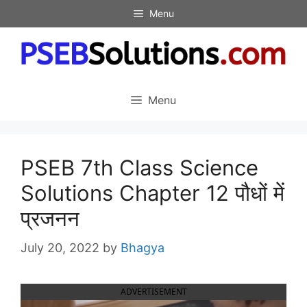
Skip
Menu
to
content
Menu
PSEB 7th Class Science
Solutions Chapter 12 पौधों में
प्रजनन
July 20, 2022
by
Bhagya
ADVERTISEMENT