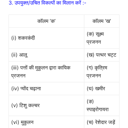
3. उपयुक्त/उचित विकल्पों का मिलान करें :-
कॉलम ‘क’
कॉलम ‘ख’
(क) सूक्ष्म
(i) शकरकंदी
प्रजनन
(ii) आलू
(ख) पत्थर चट्ट
(iii) पत्तों की मुकुलन द्वारा कायिक
(ग) कृत्रिम
प्रजनन
प्रजनन
(iv) प्योंद चढ़ाना
(घ) खमीर
(ङ)
(v) टिशु कल्चर
स्पाइरोगायरा
(vi) मुकुलन
(च) रेशेदार जड़ें