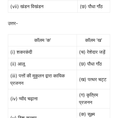
(vii) खंडन विखंडन
(छ) पौधा गाँठ
उत्तर-
कॉलम ‘क’
कॉलम ‘ख’
(i) शकरकंदी
(च) रेशेदार जड़ें
(ii) आलू
(छ) पौधा गाँठ
(iii) पत्तों की मुकुलन द्वारा कायिक
(ख) पत्थर चट्ट
प्रजनन
(ग) कृत्रिम
(iv) प्योंद चढ़ाना
प्रजनन
(क) सूक्ष्म
(v) टिशु कल्चर