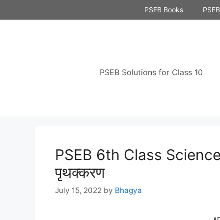
Skip
PSEB Books
PSEB 
to
content
PSEB Solutions for Class 10
PSEB 6th Class Science S
पृथक्करण
July 15, 2022
by
Bhagya
A