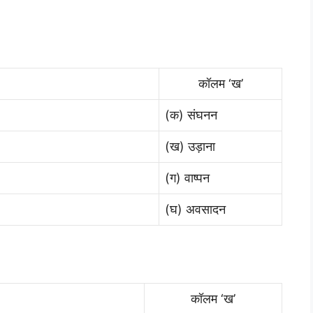
कॉलम ‘ख’
(क) संघनन
(ख) उड़ाना
(ग) वाष्पन
(घ) अवसादन
कॉलम ‘ख’