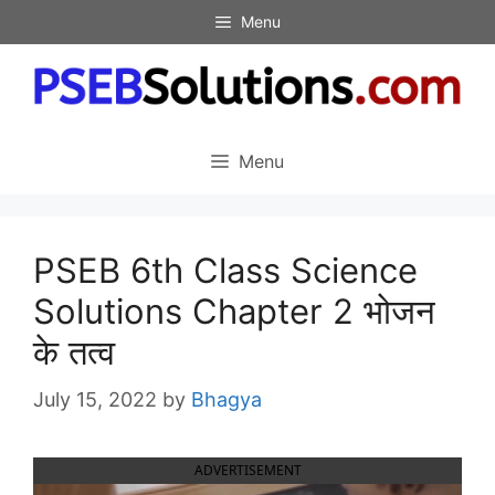
Skip
Menu
to
content
Menu
PSEB 6th Class Science
Solutions Chapter 2 भोजन
के तत्व
July 15, 2022
by
Bhagya
ADVERTISEMENT